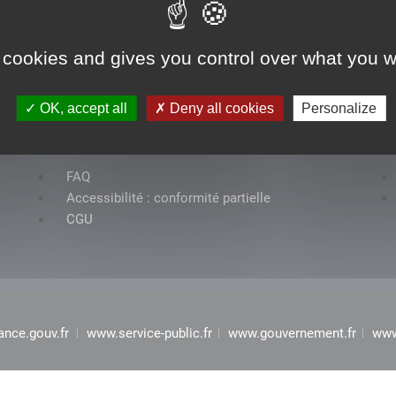
 cookies and gives you control over what you w
OK, accept all
Deny all cookies
Personalize
Rubriques
FAQ
Accessibilité : conformité partielle
CGU
ance.gouv.fr
www.service-public.fr
www.gouvernement.fr
www