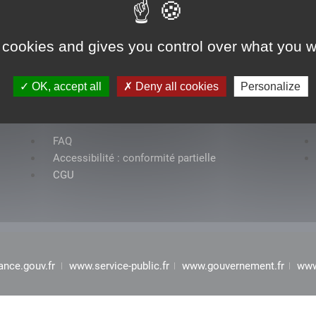
 cookies and gives you control over what you w
OK, accept all
Deny all cookies
Personalize
Rubriques
FAQ
Accessibilité : conformité partielle
CGU
ance.gouv.fr
www.service-public.fr
www.gouvernement.fr
www