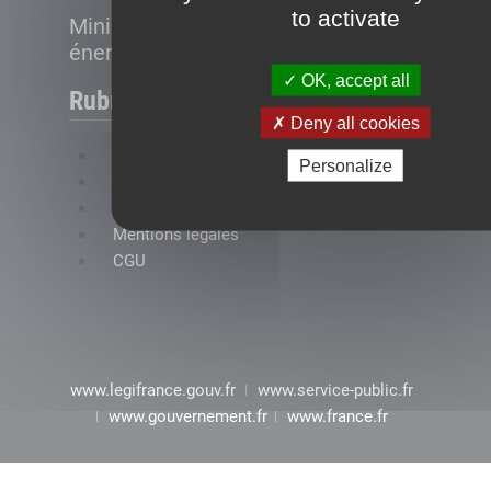
to activate
Ministère de la Transition
énergétique
OK, accept all
Rubriques
Deny all cookies
FAQ
Personalize
Plan du site
Accessibilité : conformité partielle
Mentions légales
CGU
www.legifrance.gouv.fr
www.service-public.fr
www.gouvernement.fr
www.france.fr