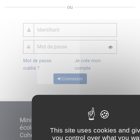
ou
Mot de passe
Je crée mon
oublié ?
compte
Connexion
Ministère de la Transition
écologique et de la
This site uses cookies and gi
Cohésion des territoires
you control over what you wa