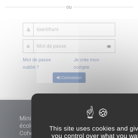
ou
Mot de passe
Je crée mon
oublié ?
compte
Connexion
Ministère de la Transition
écologique et de la
This site uses cookies and gi
Cohésion des territoires
you control over what you wa