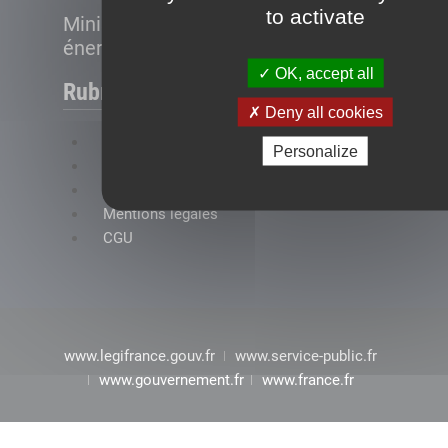
to activate
Ministère de la Transition
énergétique
OK, accept all
Rubriques
Deny all cookies
FAQ
Personalize
Plan du site
Accessibilité : conformité partielle
Mentions légales
CGU
www.legifrance.gouv.fr
www.service-public.fr
www.gouvernement.fr
www.france.fr