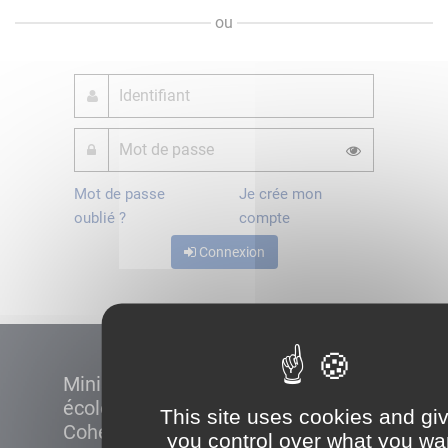
ou
Mot de passe
Je crée mon
oublié ?
compte
Connexion
Ministère de la Transition
écologique et de la
This site uses cookies and gi
Cohésion des territoires
you control over what you wa