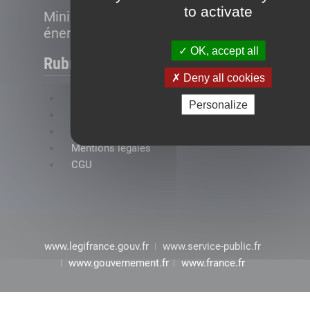
to activate
Ministère de la Transition
énergétique
OK, accept all
Rubriques
Deny all cookies
FAQ
Personalize
Plan du site
Accessibilité : conformité partielle
Mentions légales
CGU
www.legifrance.gouv.fr
www.service-public.fr
www.gouvernement.fr
www.france.fr