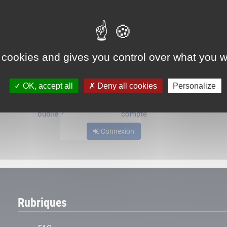
ou
 cookies and gives you control over what you w
OK, accept all
Deny all cookies
Personalize
Mot de passe
Je crée mon
oublié ?
compte
Connexion
Rubriques