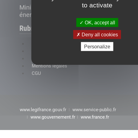
to activate
Ministère de la Transition
énergétique
OK, accept all
Rubriques
Deny all cookies
FAQ
Personalize
Plan du site
Accessibilité : conformité partielle
Mentions légales
CGU
www.legifrance.gouv.fr
www.service-public.fr
www.gouvernement.fr
www.france.fr