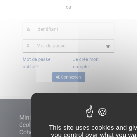
ou
Mot de passe
Je crée mon
oublié ?
compte
Connexion
Ministère de la Transition
écologique et de la
This site uses cookies and gi
Cohésion des territoires
you control over what you wa