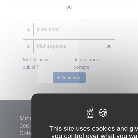
ou
Mot de passe
Je crée mon
oublié ?
compte
Connexion
Ministère de la Transition
écologique et de la
This site uses cookies and gi
Cohésion des territoires
you control over what you wa