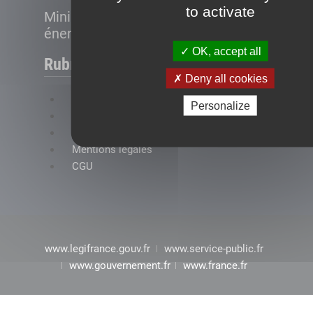
to activate
Ministère de la Transition
énergétique
OK, accept all
Rubriques
Deny all cookies
FAQ
Personalize
Plan du site
Accessibilité : conformité partielle
Mentions légales
CGU
www.legifrance.gouv.fr
www.service-public.fr
www.gouvernement.fr
www.france.fr