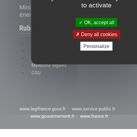
to activate
Ministère de la Transition
énergétique
OK, accept all
Rubriques
Deny all cookies
FAQ
Personalize
Plan du site
Accessibilité : conformité partielle
Mentions légales
CGU
www.legifrance.gouv.fr
www.service-public.fr
www.gouvernement.fr
www.france.fr