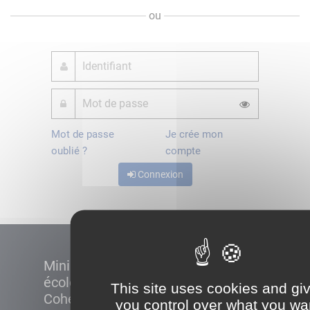
ou
Mot de passe
Je crée mon
oublié ?
compte
Connexion
Ministère de la Transition
écologique et de la
This site uses cookies and gi
Cohésion des territoires
you control over what you wa