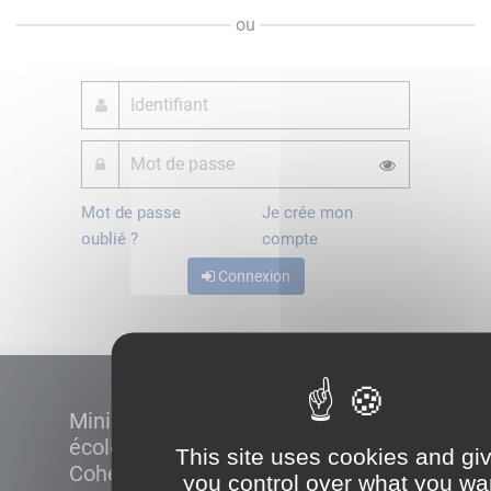
ou
Mot de passe
Je crée mon
oublié ?
compte
Connexion
Ministère de la Transition
écologique et de la
This site uses cookies and gi
Cohésion des territoires
you control over what you wa