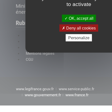
to activate
Ministère de la Transition
énergétique
OK, accept all
Rubriques
Deny all cookies
FAQ
Personalize
Plan du site
Accessibilité : conformité partielle
Mentions légales
CGU
www.legifrance.gouv.fr
www.service-public.fr
www.gouvernement.fr
www.france.fr