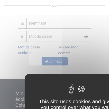
ou
Mot de passe
Je crée mon
oublié ?
compte
Connexion
Ministère de la Transition
écologique et de la
This site uses cookies and gi
Cohésion des territoires
you control over what you wa