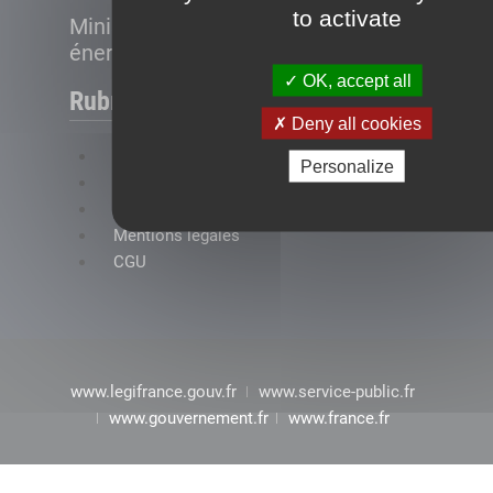
to activate
Ministère de la Transition
énergétique
OK, accept all
Rubriques
Deny all cookies
FAQ
Personalize
Plan du site
Accessibilité : conformité partielle
Mentions légales
CGU
www.legifrance.gouv.fr
www.service-public.fr
www.gouvernement.fr
www.france.fr