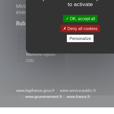
to activate
Ministère de la Transition
énergétique
OK, accept all
Rubriques
Deny all cookies
FAQ
Personalize
Plan du site
Accessibilité : conformité partielle
Mentions légales
CGU
www.legifrance.gouv.fr
www.service-public.fr
www.gouvernement.fr
www.france.fr