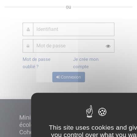
ou
Mot de passe
Je crée mon
oublié ?
compte
Connexion
Ministère de la Transition
écologique et de la
This site uses cookies and gi
Cohésion des territoires
you control over what you wa