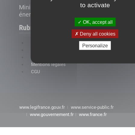
to activate
Ministère de la Transition
énergétique
OK, accept all
Rubriques
Deny all cookies
FAQ
Personalize
Plan du site
Accessibilité : conformité partielle
Mentions légales
CGU
www.legifrance.gouv.fr
www.service-public.fr
www.gouvernement.fr
www.france.fr