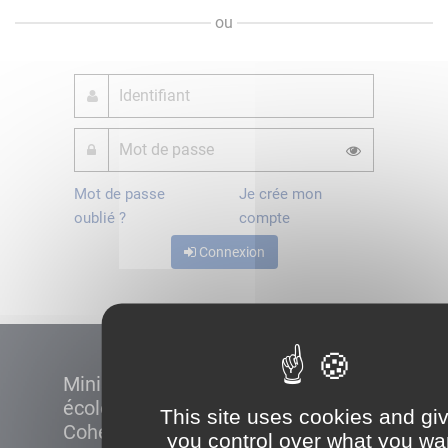
ou
Mot de passe
Je crée mon
oublié ?
compte
Connexion
Ministère de la Transition
écologique et de la
This site uses cookies and gi
Cohésion des territoires
you control over what you wa