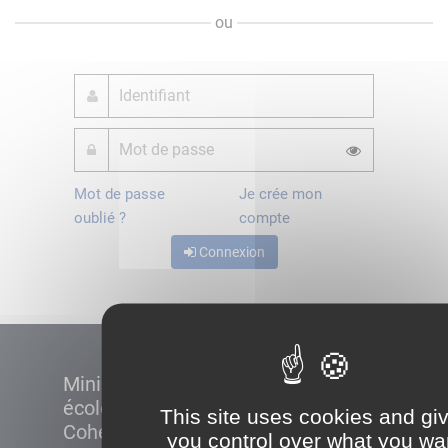
ou
Mot de passe
Je crée mon
oublié ?
compte
Connexion
Ministère de la Transition
écologique et de la
This site uses cookies and gi
Cohésion des territoires
you control over what you wa