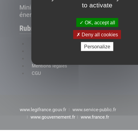
to activate
Ministère de la Transition
énergétique
OK, accept all
Rubriques
Deny all cookies
FAQ
Personalize
Plan du site
Accessibilité : conformité partielle
Mentions légales
CGU
www.legifrance.gouv.fr
www.service-public.fr
www.gouvernement.fr
www.france.fr