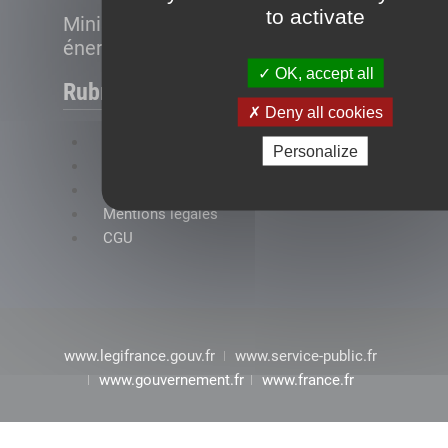
to activate
Ministère de la Transition
énergétique
OK, accept all
Rubriques
Deny all cookies
FAQ
Personalize
Plan du site
Accessibilité : conformité partielle
Mentions légales
CGU
www.legifrance.gouv.fr
www.service-public.fr
www.gouvernement.fr
www.france.fr