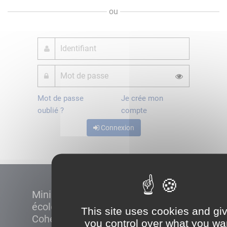
ou
Mot de passe
Je crée mon
oublié ?
compte
Connexion
Ministère de la Transition
écologique et de la
This site uses cookies and gi
Cohésion des territoires
you control over what you wa