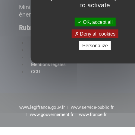
to activate
Ministère de la Transition
énergétique
OK, accept all
Rubriques
Deny all cookies
FAQ
Personalize
Plan du site
Accessibilité : conformité partielle
Mentions légales
CGU
www.legifrance.gouv.fr
www.service-public.fr
www.gouvernement.fr
www.france.fr