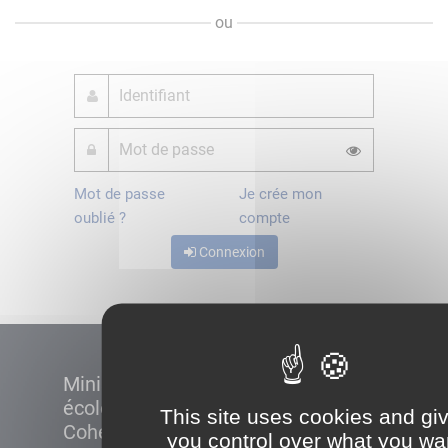
ou
Mot de passe
Je crée mon
oublié ?
compte
Connexion
Ministère de la Transition
écologique et de la
This site uses cookies and gi
Cohésion des territoires
you control over what you wa