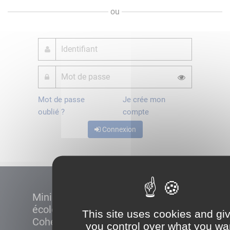
ou
Mot de passe
Je crée mon
oublié ?
compte
Connexion
Ministère de la Transition
écologique et de la
This site uses cookies and gi
Cohésion des territoires
you control over what you wa