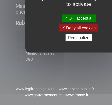
to activate
Ministère de la Transition
énergétique
OK, accept all
Rubriques
Deny all cookies
FAQ
Personalize
Plan du site
Accessibilité : conformité partielle
Mentions légales
CGU
www.legifrance.gouv.fr
www.service-public.fr
www.gouvernement.fr
www.france.fr