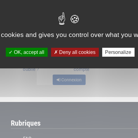
ou
 cookies and gives you control over what you w
OK, accept all
Deny all cookies
Personalize
Mot de passe
Je crée mon
oublié ?
compte
Connexion
Rubriques