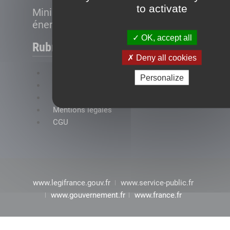
to activate
Ministère de la Transition
énergétique
OK, accept all
Rubriques
Deny all cookies
FAQ
Personalize
Plan du site
Accessibilité : conformité partielle
Mentions légales
CGU
www.legifrance.gouv.fr
www.service-public.fr
www.gouvernement.fr
www.france.fr