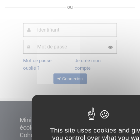
ou
Mot de passe
Je crée mon
oublié ?
compte
Connexion
Ministère de la Transition
écologique et de la
This site uses cookies and gi
Cohésion des territoires
you control over what you wa