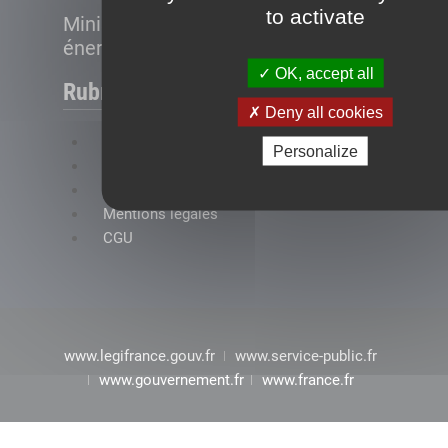
to activate
Ministère de la Transition
énergétique
OK, accept all
Rubriques
Deny all cookies
FAQ
Personalize
Plan du site
Accessibilité : conformité partielle
Mentions légales
CGU
www.legifrance.gouv.fr
www.service-public.fr
www.gouvernement.fr
www.france.fr