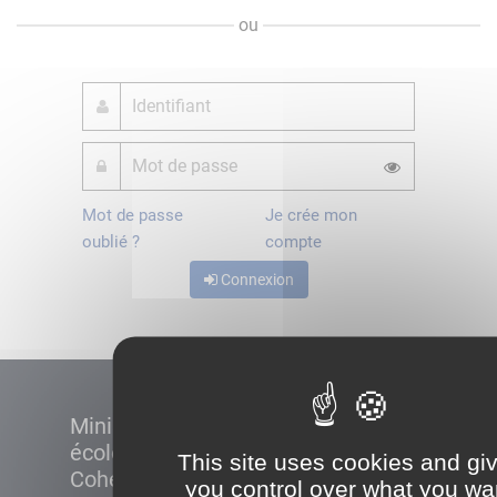
ou
Mot de passe
Je crée mon
oublié ?
compte
Connexion
Ministère de la Transition
écologique et de la
This site uses cookies and gi
Cohésion des territoires
you control over what you wa