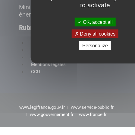
to activate
Ministère de la Transition
énergétique
OK, accept all
Rubriques
Deny all cookies
FAQ
Personalize
Plan du site
Accessibilité : conformité partielle
Mentions légales
CGU
www.legifrance.gouv.fr
www.service-public.fr
www.gouvernement.fr
www.france.fr