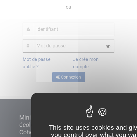
ou
Mot de passe
Je crée mon
oublié ?
compte
Connexion
Ministère de la Transition
écologique et de la
This site uses cookies and gi
Cohésion des territoires
you control over what you wa