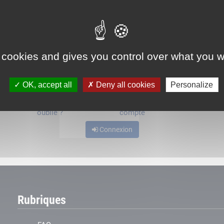
ou
 cookies and gives you control over what you w
OK, accept all
Deny all cookies
Personalize
Mot de passe
Je crée mon
oublié ?
compte
Connexion
Rubriques