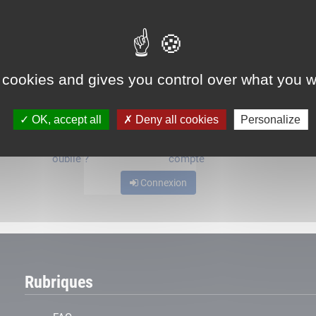
ou
 cookies and gives you control over what you w
OK, accept all
Deny all cookies
Personalize
Mot de passe
Je crée mon
oublié ?
compte
Connexion
Rubriques