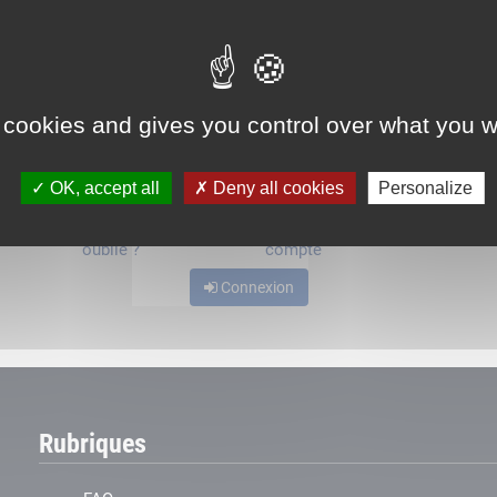
ou
 cookies and gives you control over what you w
OK, accept all
Deny all cookies
Personalize
Mot de passe
Je crée mon
oublié ?
compte
Connexion
Rubriques