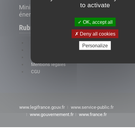
to activate
Ministère de la Transition
énergétique
OK, accept all
Rubriques
Deny all cookies
FAQ
Personalize
Plan du site
Accessibilité : conformité partielle
Mentions légales
CGU
www.legifrance.gouv.fr
www.service-public.fr
www.gouvernement.fr
www.france.fr