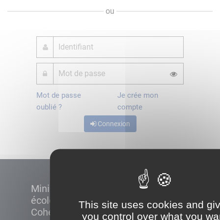
ou
Mot de passe
Je crée mon
oublié ?
compte
Connexion
Ministère de la Transition
écologique et de la
This site uses cookies and gi
Cohésion des territoires
you control over what you wa