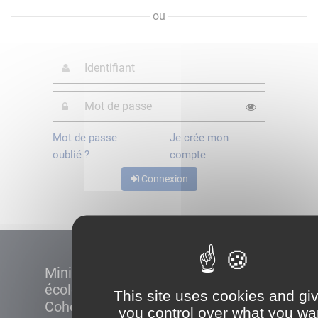
ou
Mot de passe
Je crée mon
oublié ?
compte
Connexion
Ministère de la Transition
écologique et de la
This site uses cookies and gi
Cohésion des territoires
you control over what you wa