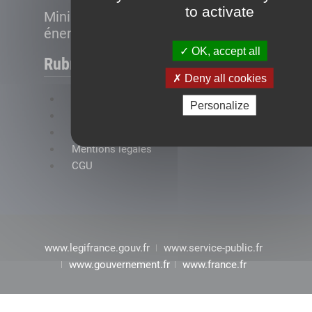
to activate
Ministère de la Transition
énergétique
OK, accept all
Rubriques
Deny all cookies
FAQ
Personalize
Plan du site
Accessibilité : conformité partielle
Mentions légales
CGU
www.legifrance.gouv.fr
www.service-public.fr
www.gouvernement.fr
www.france.fr