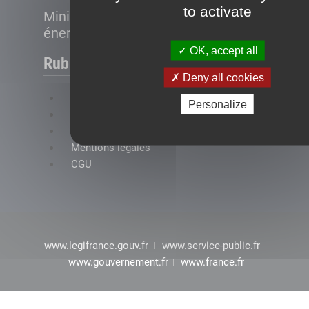
to activate
Ministère de la Transition
énergétique
OK, accept all
Rubriques
Deny all cookies
FAQ
Personalize
Plan du site
Accessibilité : conformité partielle
Mentions légales
CGU
www.legifrance.gouv.fr
www.service-public.fr
www.gouvernement.fr
www.france.fr