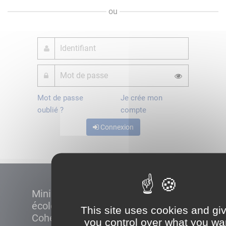
ou
Mot de passe
Je crée mon
oublié ?
compte
Connexion
Ministère de la Transition
écologique et de la
This site uses cookies and gi
Cohésion des territoires
you control over what you wa