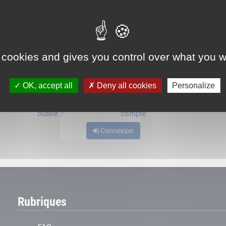
ou
 cookies and gives you control over what you w
OK, accept all
Deny all cookies
Personalize
Mot de passe
Je crée mon
oublié ?
compte
Connexion
Rubriques