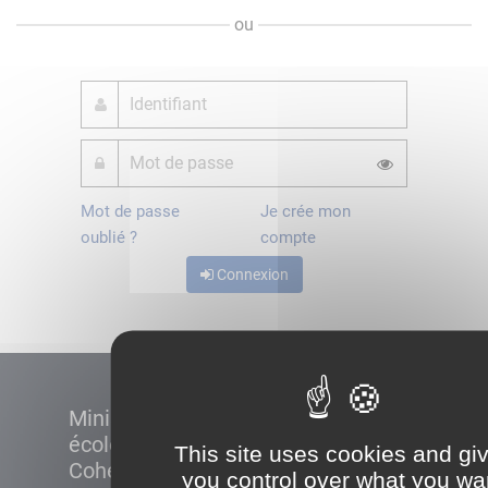
ou
Mot de passe
Je crée mon
oublié ?
compte
Connexion
Ministère de la Transition
écologique et de la
This site uses cookies and gi
Cohésion des territoires
you control over what you wa