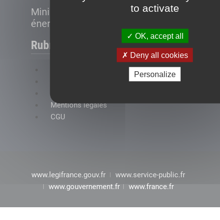
to activate
Ministère de la Transition
énergétique
OK, accept all
Rubriques
Deny all cookies
FAQ
Personalize
Plan du site
Accessibilité : conformité partielle
Mentions légales
CGU
www.legifrance.gouv.fr
www.service-public.fr
www.gouvernement.fr
www.france.fr