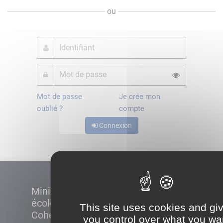
ou
Mot de passe
Je crée mon
oublié ?
compte
Connexion
Ministère de la Transition
écologique et de la
This site uses cookies and gi
Cohésion des territoires
you control over what you wa