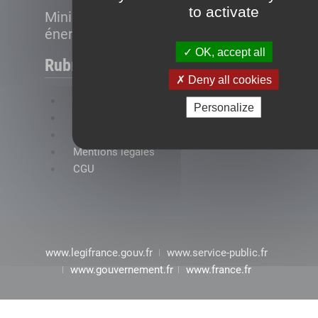
to activate
Ministère de la Transition
énergétique
OK, accept all
Rubriques
Deny all cookies
FAQ
Personalize
Plan du site
Accessibilité : conformité partielle
Mentions légales
CGU
www.legifrance.gouv.fr
www.service-public.fr
www.gouvernement.fr
www.france.fr