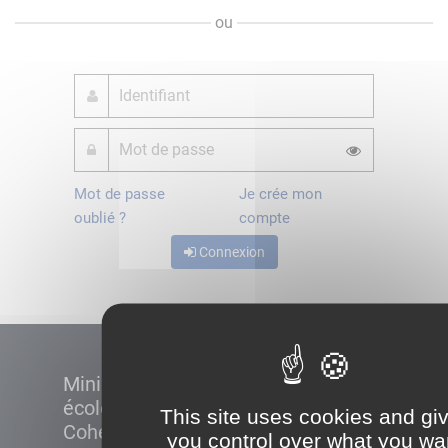
ou
Mot de passe
Je crée mon
oublié ?
compte
Connexion
Ministère de la Transition
écologique et de la
This site uses cookies and gi
Cohésion des territoires
you control over what you wa