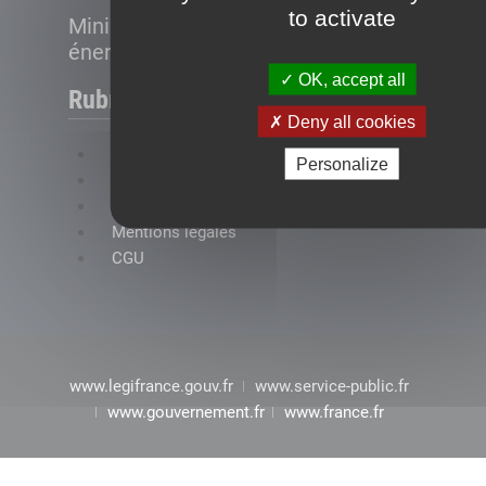
to activate
Ministère de la Transition
énergétique
OK, accept all
Rubriques
Deny all cookies
FAQ
Personalize
Plan du site
Accessibilité : conformité partielle
Mentions légales
CGU
www.legifrance.gouv.fr
www.service-public.fr
www.gouvernement.fr
www.france.fr