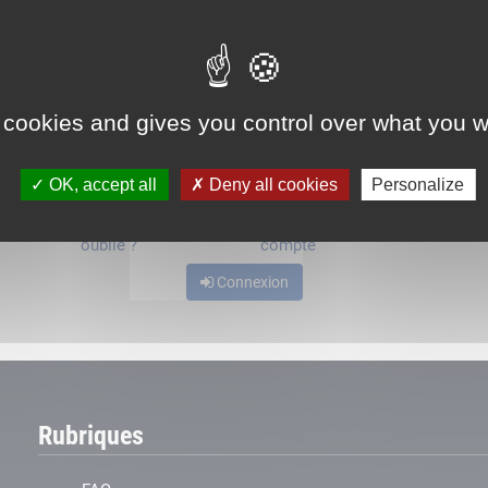
ou
 cookies and gives you control over what you w
OK, accept all
Deny all cookies
Personalize
Mot de passe
Je crée mon
oublié ?
compte
Connexion
Rubriques