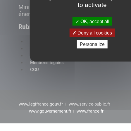
to activate
Ministère de la Transition
énergétique
OK, accept all
Rubriques
Deny all cookies
FAQ
Personalize
Plan du site
Accessibilité : conformité partielle
Mentions légales
CGU
www.legifrance.gouv.fr
www.service-public.fr
www.gouvernement.fr
www.france.fr