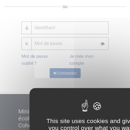
ou
Mot de passe
Je crée mon
oublié ?
compte
Connexion
Ministère de la Transition
écologique et de la
This site uses cookies and gi
Cohésion des territoires
you control over what you wa