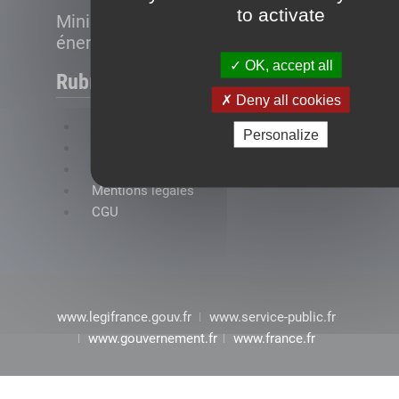
to activate
Ministère de la Transition
énergétique
OK, accept all
Rubriques
Deny all cookies
FAQ
Personalize
Plan du site
Accessibilité : conformité partielle
Mentions légales
CGU
www.legifrance.gouv.fr
www.service-public.fr
www.gouvernement.fr
www.france.fr