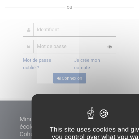
ou
Mot de passe
Je crée mon
oublié ?
compte
Connexion
Ministère de la Transition
écologique et de la
This site uses cookies and gi
Cohésion des territoires
you control over what you wa