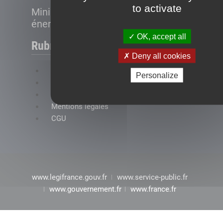
to activate
Ministère de la Transition
énergétique
OK, accept all
Rubriques
Deny all cookies
FAQ
Personalize
Plan du site
Accessibilité : conformité partielle
Mentions légales
CGU
www.legifrance.gouv.fr
www.service-public.fr
www.gouvernement.fr
www.france.fr