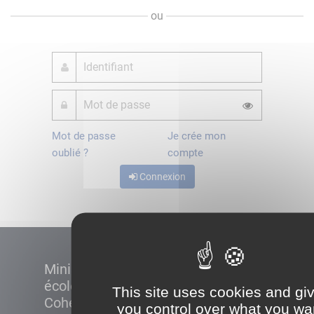
ou
Mot de passe
Je crée mon
oublié ?
compte
Connexion
Ministère de la Transition
écologique et de la
This site uses cookies and gi
Cohésion des territoires
you control over what you wa