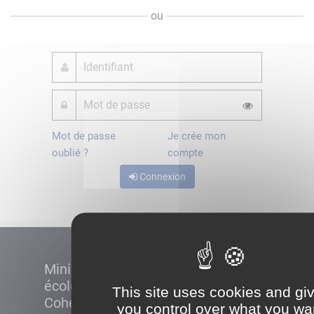
ou
Mot de passe
Je crée mon
oublié ?
compte
Connexion
Ministère de la Transition
écologique et de la
This site uses cookies and gi
Cohésion des territoires
you control over what you wa