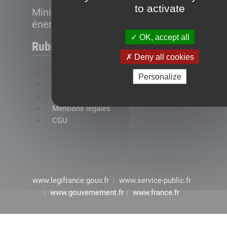
to activate
Ministère de la Transition
énergétique
OK, accept all
Rubriques
Deny all cookies
FAQ
Personalize
Plan du site
Accessibilité : conformité partielle
Mentions légales
CGU
www.legifrance.gouv.fr
www.service-public.fr
www.gouvernement.fr
www.france.fr