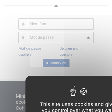
ou
Mot de passe
Je crée mon
oublié ?
compte
Connexion
Ministère de la Transition
écologique et de la
This site uses cookies and gi
Cohésion des territoires
you control over what you wa