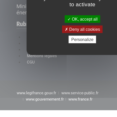
to activate
Ministère de la Transition
énergétique
OK, accept all
Rubriques
Deny all cookies
FAQ
Personalize
Plan du site
Accessibilité : conformité partielle
Mentions légales
CGU
www.legifrance.gouv.fr
www.service-public.fr
www.gouvernement.fr
www.france.fr