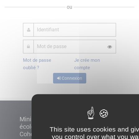
ou
Mot de passe
Je crée mon
oublié ?
compte
Connexion
Ministère de la Transition
écologique et de la
This site uses cookies and gi
Cohésion des territoires
you control over what you wa