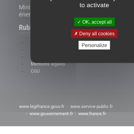
to activate
Ministère de la Transition
énergétique
OK, accept all
Rubriques
Deny all cookies
FAQ
Personalize
Plan du site
Accessibilité : conformité partielle
Mentions légales
CGU
www.legifrance.gouv.fr
www.service-public.fr
www.gouvernement.fr
www.france.fr