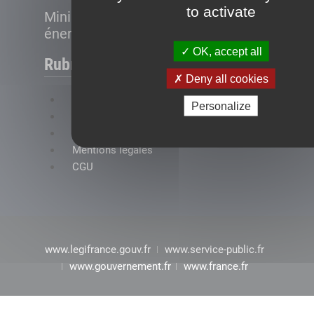
to activate
Ministère de la Transition
énergétique
OK, accept all
Rubriques
Deny all cookies
FAQ
Personalize
Plan du site
Accessibilité : conformité partielle
Mentions légales
CGU
www.legifrance.gouv.fr
www.service-public.fr
www.gouvernement.fr
www.france.fr