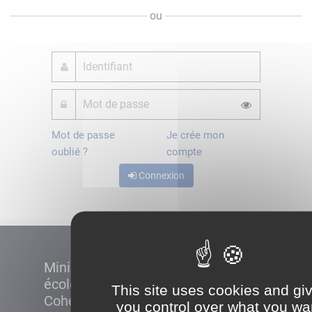
ou
Mot de passe
Je crée mon
oublié ?
compte
Connexion
Ministère de la Transition
écologique et de la
This site uses cookies and gi
Cohésion des territoires
you control over what you wa