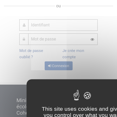
ou
Mot de passe
Je crée mon
oublié ?
compte
Connexion
Ministère de la Transition
écologique et de la
This site uses cookies and gi
Cohésion des territoires
you control over what you wa