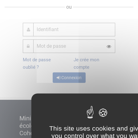
ou
Mot de passe
Je crée mon
oublié ?
compte
Connexion
Ministère de la Transition
écologique et de la
This site uses cookies and gi
Cohésion des territoires
you control over what you wa