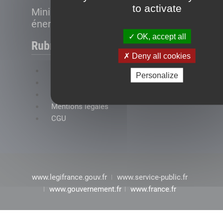
to activate
Ministère de la Transition
énergétique
OK, accept all
Rubriques
Deny all cookies
FAQ
Personalize
Plan du site
Accessibilité : conformité partielle
Mentions légales
CGU
www.legifrance.gouv.fr
www.service-public.fr
www.gouvernement.fr
www.france.fr