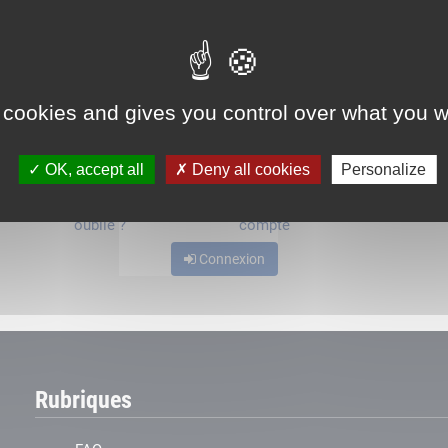
ou
 cookies and gives you control over what you w
OK, accept all
Deny all cookies
Personalize
Mot de passe
Je crée mon
oublié ?
compte
Connexion
Rubriques