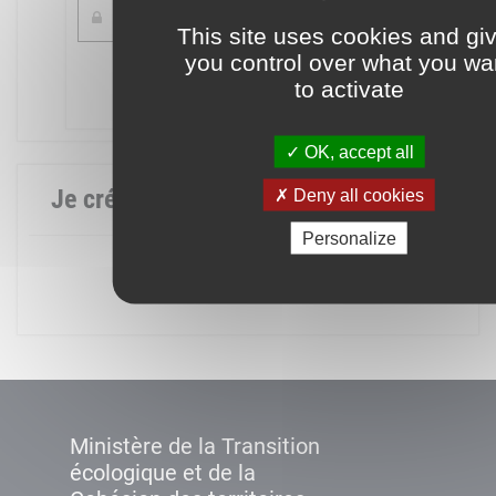
This site uses cookies and gi
you control over what you wa
Mot de passe oublié ?
to activate
Connexion
OK, accept all
Je crée mon compte
Deny all cookies
Personalize
Créer un compte
Ministère de la Transition
écologique et de la