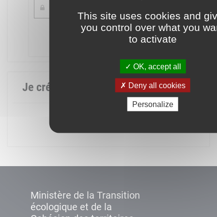
This site uses cookies and gi
you control over what you wa
Mot de passe oublié ?
to activate
Connexion
OK, accept all
Je crée mon compte
Deny all cookies
Personalize
Créer un compte
Ministère de la Transition
écologique et de la