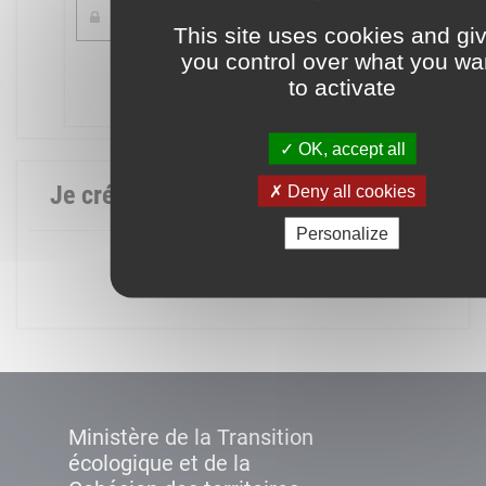
This site uses cookies and gi
you control over what you wa
Mot de passe oublié ?
to activate
Connexion
OK, accept all
Je crée mon compte
Deny all cookies
Personalize
Créer un compte
Ministère de la Transition
écologique et de la