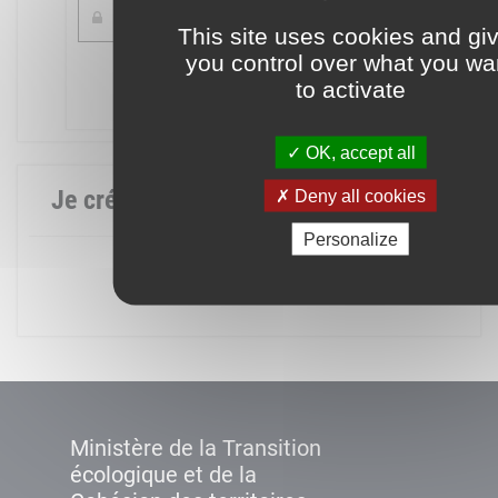
This site uses cookies and gi
you control over what you wa
Mot de passe oublié ?
to activate
Connexion
OK, accept all
Je crée mon compte
Deny all cookies
Personalize
Créer un compte
Ministère de la Transition
écologique et de la