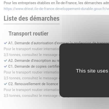
Pour les entreprises établies en Île-de-France, les démarches ad
https://www.drieat.ile-de-france.developpement-durable.gouv.fr
Liste des démarches
Transport routier
A1. Demande d'autorisation d'exercer la profession de transpo
Pour le transport routier international de marchandises dans l
3,5 tonnes, consultez le message en page d'accueil.
A2. Demande d'inscription au registre des commissionnaires 
C1. Demande de copies certifiées conformes
This site uses
Pour le transport routier international de marchandises dans l
3,5 tonnes, consultez le message en page d'accueil.
C2. Renouvellement de licence transport routier
Pour le transport routier international de marchandises dans l
3,5 tonnes, consultez le message en page d'accueil.