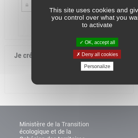
This site uses cookies and gi
you control over what you wa
Mot de passe oublié ?
to activate
Connexion
OK, accept all
Je crée mon compte
Deny all cookies
Personalize
Créer un compte
Ministère de la Transition
écologique et de la