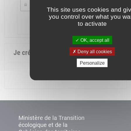
This site uses cookies and gi
you control over what you wa
Mot de passe oublié ?
to activate
Connexion
OK, accept all
Je crée mon compte
Deny all cookies
Personalize
Créer un compte
Ministère de la Transition
écologique et de la