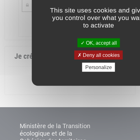
This site uses cookies and gi
you control over what you wa
Mot de passe oublié ?
to activate
Connexion
OK, accept all
Je crée mon compte
Deny all cookies
Personalize
Créer un compte
Ministère de la Transition
écologique et de la